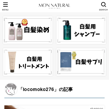
MENU
SEARCH
「locomoko276」の記事
shampoo