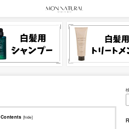
Contents
[
hide
]
R