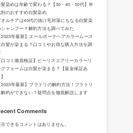
白髪染めは年齢で変わる？【30・40・50代】年
代別のおすすめ白髪染め
ビオルチアは40代の抜け毛対策にもなる白髪染
めシャンプー？解約方法も調べてみた
【2023年最新】エールボーテヘアカラームース
は白髪が染まる？口コミやお得な購入方法を調
査
【口コミ徹底検証】ビーリスエアリーカラーリ
ングフォームは白髪が染まる？【返金保証あ
り】
【2023年最新】ブラトリの解約方法！ブラトリ
は解約ができない？疑問点を徹底解説します
ecent Comments
表示できるコメントはありません。