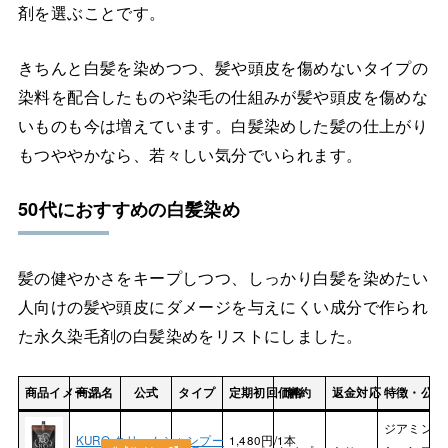
剤を選ぶことです。
きちんと白髪を染めつつ、髪や頭皮を傷めないタイプの
染料を配合したものや染毛の仕組みが髪や頭皮を傷めな
いものも今は増えています。白髪染めした髪の仕上がり
もつややかなら、若々しい気分でいられます。
50代におすすめの白髪染め
髪の健やかさをキープしつつ、しっかり白髪を染めたい
人向けの髪や頭皮にダメージを与えにくい成分で作られ
た永久染毛剤の白髪染めをリストにしました。
商品イメージ.
商品名
公式
タイプ
定期初回価格
解約
返金対応
特徴・公式
ジアミンフ
KURO クリームシャンプー
1,480円/1本