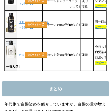
シャンプー
カラーシャンプータイプ
あり
公式サイトへ
＜2色＞
公式サイト
いつでも可能
週一回の使
グローリンワンクロス
カラーシャンプータイプ
3,960円/1本
いつでも可能
あり
公式サイトへ
公式サイト
＜2色＞
色持ちを
白髪染めや
カミカ
色持ちを良くするタイプ
2,480円/1本
いつでも可能
あり
公式サイトへ
頭皮ケアに
公式サイト
一番人気！
まとめ
年代別で白髪染めを紹介していますが、白髪の量や増え
るスピードで選ぶことがおすすめです。