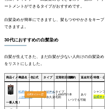
ートメントができるタイプがおすすめです。
白髪染めが簡単にできますし、髪もつややかさをキープ
できますよ。
30代におすすめの白髪染め
白髪が生えてきた、まだ白髪が少ない人向けの白髪染め
をリストにしました。
商品イメージ
商品名・色
公式
タイプ
定期初回価格
解約
返金対応
特徴・公式
シャンプー
KURO クリームシャンプー
クリームタイプ
1,480円/1本
あり
公式サイトへ
公式サイト
＜2色＞
半永久染毛剤
いつでも可能
一番人気！