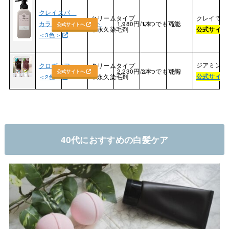
クレイスパ
クリームタイプ
クレイで地
カラートリートメント
1,980円/1本
いつでも可能
なし
公式サイトへ
半永久染毛剤
公式サイト
＜3色＞
ジアミン不
クロヴィア
クリームタイプ
2,230円/2本
いつでも可能
あり
公式サイトへ
公式サイト
＜2色＞
半永久染毛剤
40代におすすめの白髪ケア