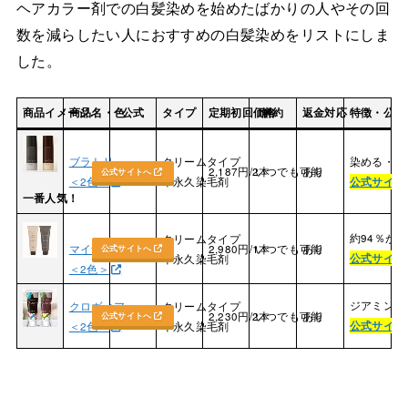
ヘアカラー剤での白髪染めを始めたばかりの人やその回
数を減らしたい人におすすめの白髪染めをリストにしま
した。
商品イメージ.
商品名・色
公式
タイプ
定期初回価格
解約
返金対応
特徴・公式
ブラトリ
クリームタイプ
染める・潤
2,187円/2本
いつでも可能
あり
公式サイトへ
＜2色＞
半永久染毛剤
公式サイト
一番人気！
約94％が
クリームタイプ
マイナチュレ
2,980円/1本
いつでも可能
あり
公式サイトへ
公式サイト
半永久染毛剤
＜2色＞
ジアミン不
クロヴィア
クリームタイプ
2,230円/2本
いつでも可能
あり
公式サイトへ
公式サイト
＜2色＞
半永久染毛剤