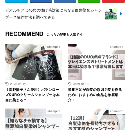
ビオルチアは40代の抜け毛対策にもなる白髪染めシャン
プー？解約方法も調べてみた
RECOMMEND
shampoo
shampoo
2023.01.28
2023.01.05
【南野陽子さん愛用】バランロー
栄養不足が白髪の原因？髪を作る
ズKUROクリームシャンプーは本
ためにおすすめの食品を徹底紹
当に染まる？
介！
shampoo
shampoo