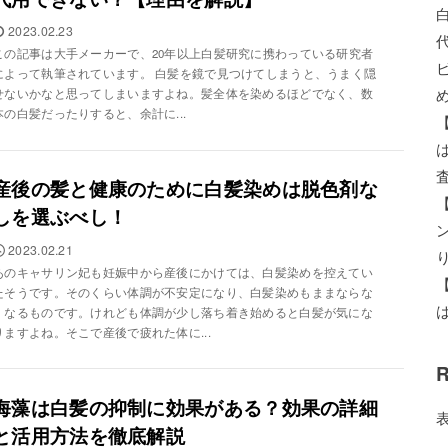
2023.02.23
この記事は大手メーカーで、20年以上白髪研究に携わっている研究者
によって執筆されています。 白髪を鏡で見つけてしまうと、うまく隠
せないかなと思ってしまいますよね。髪全体を染めるほどでなく、数
本の白髪だったりすると、余計に...
産後の髪と健康のために白髪染めは脱色剤な
しを選ぶべし！
2023.02.21
あのキャサリン妃も妊娠中から産後にかけては、白髪染めを控えてい
たそうです。そのくらい体調が不安定になり、白髪染めもままならな
くなるものです。けれども体調が少し落ち着き始めると白髪が気にな
りますよね。そこで産後で疲れた体に...
R
海藻は白髪の抑制に効果がある？効果の詳細
と活用方法を徹底解説