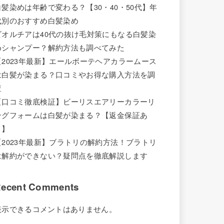
白髪染めは年齢で変わる？【30・40・50代】年
代別のおすすめ白髪染め
ビオルチアは40代の抜け毛対策にもなる白髪染
めシャンプー？解約方法も調べてみた
【2023年最新】エールボーテヘアカラームース
は白髪が染まる？口コミやお得な購入方法を調
査
【口コミ徹底検証】ビーリスエアリーカラーリ
ングフォームは白髪が染まる？【返金保証あ
り】
【2023年最新】ブラトリの解約方法！ブラトリ
は解約ができない？疑問点を徹底解説します
ecent Comments
表示できるコメントはありません。