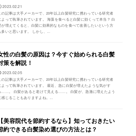
2023.02.21
この記事は大手メーカーで、20年以上白髪研究に携わっている研究者
によって執筆されています。 海藻を食べると白髪に効くって本当？ 白
髪が増えてくると、白髪に効果的なものを食べて改善したいという方
も多いと思います。 しかし、...
女性の白髪の原因は？今すぐ始められる白髪
対策を解説！
2023.02.05
この記事は大手メーカーで、20年以上白髪研究に携わっている研究者
によって執筆されています。 最近、急に白髪が増えたような気がす
る……。 白髪があると老けて見える……。 白髪が、急激に増えたよう
に感じることもありますよね。...
【美容院代を節約するなら】知っておきたい
節約できる白髪染め選びの方法とは？